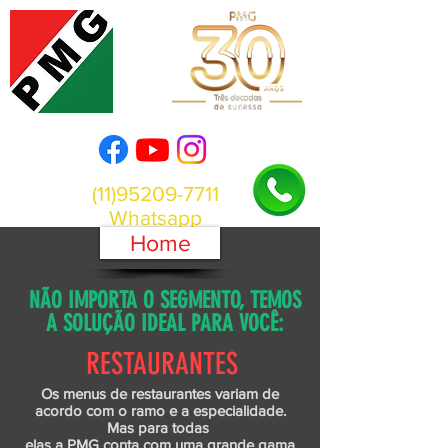
(11)95209-7711
Whatsapp
Home
NÃO IMPORTA O SEGMENTO, TEMOS
A SOLUÇÃO IDEAL PARA VOCÊ:
RESTAURANTES
Os menus de restaurantes variam de
acordo com o ramo e a especialidade.
Mas para todas
elas a PMG conta com uma grande gama