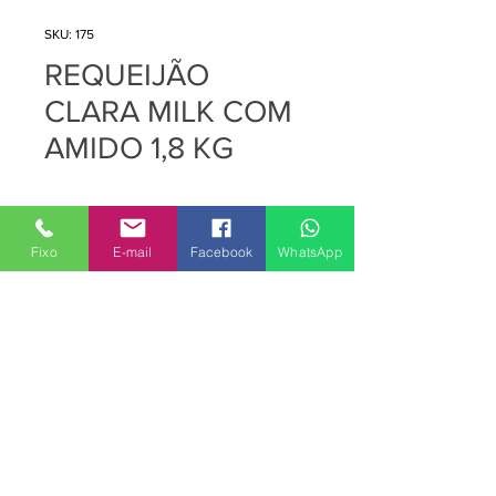
SKU: 175
REQUEIJÃO
CLARA MILK COM
AMIDO 1,8 KG
Preço
R$ 0,00
Quantidade
*
Fixo
E-mail
Facebook
WhatsApp
Adicionar ao carrinho
REQUEIJÃO CLARA MILK COM
AMIDO 1,8 KG