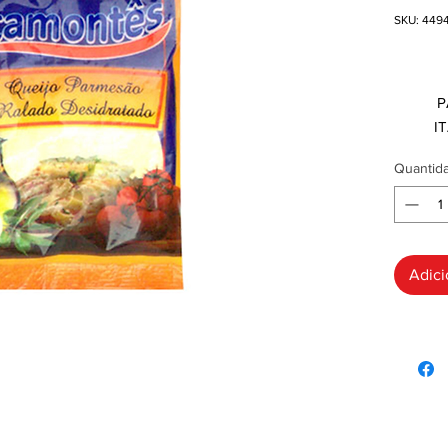
SKU: 449
R$ 0
P
I
Quantid
Adici