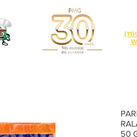
(11
W
PAR
RAL
50 