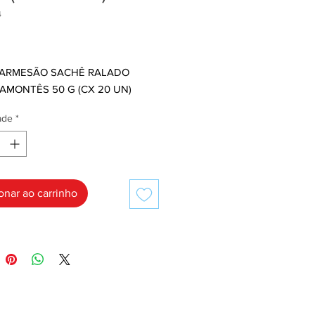
4
Preço
,00
ARMESÃO SACHÊ RALADO
TAMONTÊS 50 G (CX 20 UN)
ade
*
onar ao carrinho