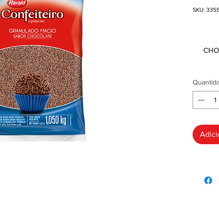
SKU: 335
R$ 0
CHO
Quantid
Adici