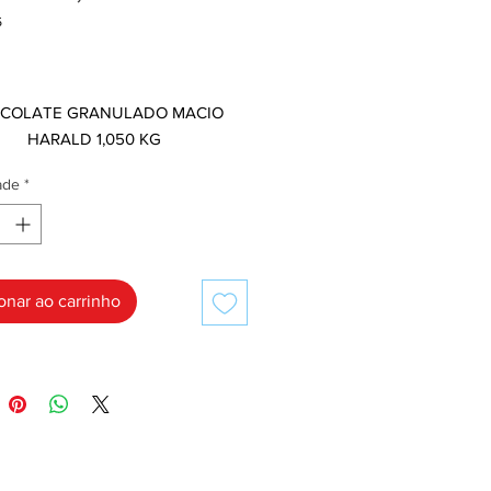
5
Preço
,00
COLATE GRANULADO MACIO
HARALD 1,050 KG
ade
*
onar ao carrinho