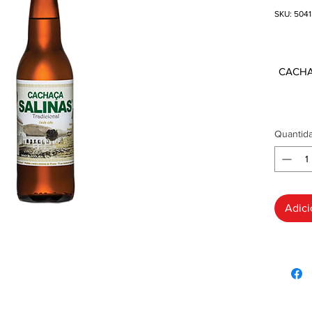
SKU: 5041
R$ 0
CACHA
Quantid
Adici