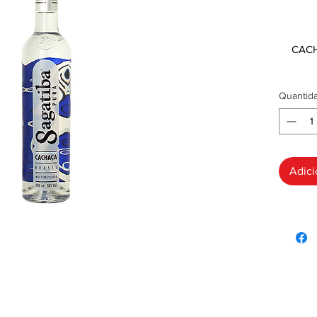
R$ 0
CACH
Quantid
Adici