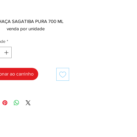
Preço
,00
AÇA SAGATIBA PURA 700 ML
venda por unidade
ade
*
onar ao carrinho