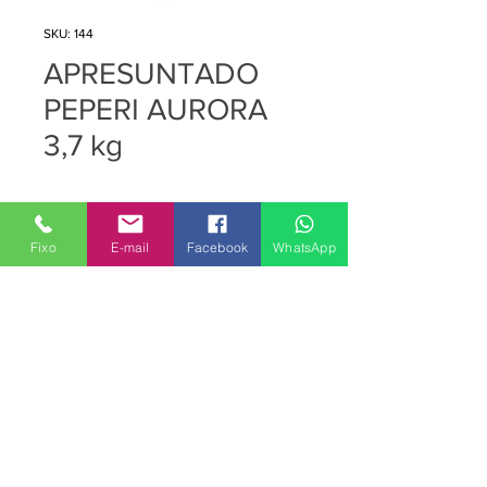
SKU: 144
APRESUNTADO
PEPERI AURORA
3,7 kg
Preço
R$ 0,00
Quantidade
*
Fixo
E-mail
Facebook
WhatsApp
Adicionar ao carrinho
APRESUNTADO PEPERI AURORA
3,7 KG
(CX 2Fornecedor: COOPERATIVA
CENTRAL AURORA ALIMENTOS