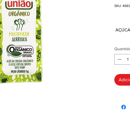
SKU: 466
R$ 0
AÇÚCA
Quantid
Adici