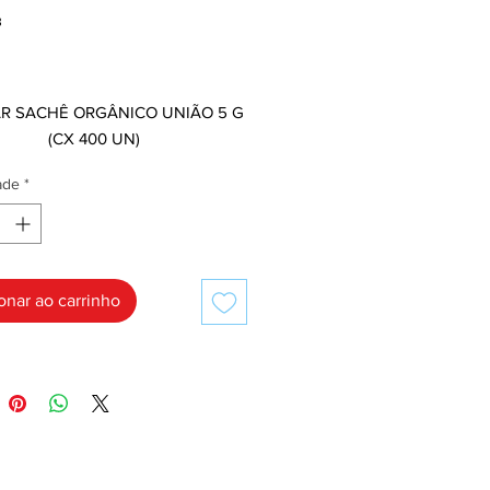
3
Preço
,00
R SACHÊ ORGÂNICO UNIÃO 5 G
(CX 400 UN)
ade
*
onar ao carrinho