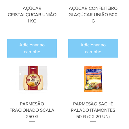
AÇÚCAR
AÇÚCAR CONFEITEIRO
CRISTALÇUCAR UNIÃO
GLAÇÚCAR UNIÃO 500
1 KG
G
Preço
Preço
R$ 0,00
R$ 0,00
Adicionar ao
Adicionar ao
carrinho
carrinho
PARMESÃO
PARMESÃO SACHÊ
FRACIONADO SCALA
RALADO ITAMONTÊS
250 G
50 G (CX 20 UN)
Preço
Preço
R$ 0,00
R$ 0,00