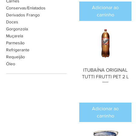
Carnes
Adicionar ao
Conservas/Enlatados
carrinho
Derivados Frango
Doces
Gorgonzola
Muçarela
Parmesão
Refrigerante
Requeijão
Óleo
ITUBAÍNA ORIGINAL
TUTTI FRUTTI PET 2 L
Preço
R$ 0,00
Adicionar ao
carrinho