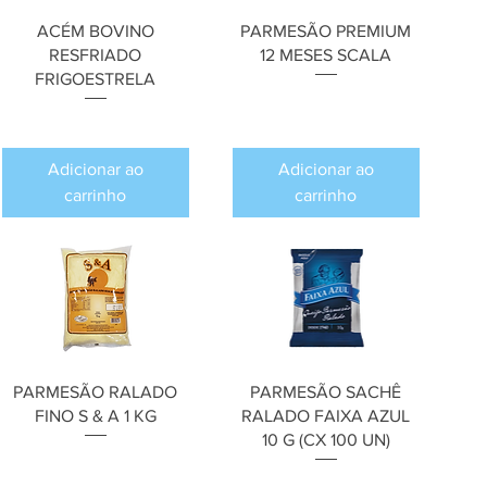
ACÉM BOVINO
PARMESÃO PREMIUM
RESFRIADO
12 MESES SCALA
FRIGOESTRELA
Preço
R$ 0,00
Preço
R$ 0,00
Adicionar ao
Adicionar ao
carrinho
carrinho
PARMESÃO RALADO
PARMESÃO SACHÊ
FINO S & A 1 KG
RALADO FAIXA AZUL
10 G (CX 100 UN)
Preço
R$ 0,00
Preço
R$ 0,00