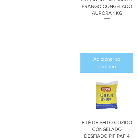
FRANGO CONGELADO
AURORA 1 KG
Preço
R$ 0,00
Adicionar ao
carrinho
FILÉ DE PEITO COZIDO
CONGELADO
DESFIADO PIF PAF 4