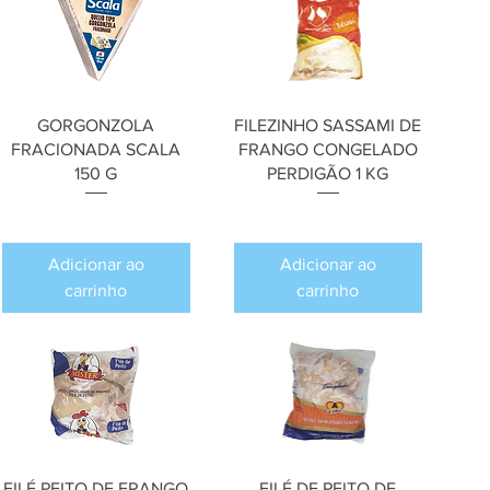
GORGONZOLA
FILEZINHO SASSAMI DE
FRACIONADA SCALA
FRANGO CONGELADO
150 G
PERDIGÃO 1 KG
Preço
Preço
R$ 0,00
R$ 0,00
Adicionar ao
Adicionar ao
carrinho
carrinho
FILÉ PEITO DE FRANGO
FILÉ DE PEITO DE