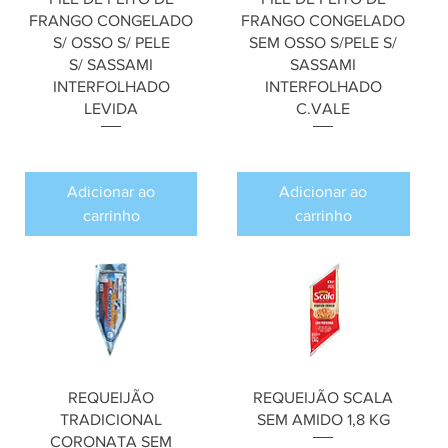
FRANGO CONGELADO
FRANGO CONGELADO
S/ OSSO S/ PELE
SEM OSSO S/PELE S/
S/ SASSAMI
SASSAMI
INTERFOLHADO
INTERFOLHADO
LEVIDA
C.VALE
Preço
Preço
R$ 0,00
R$ 0,00
Adicionar ao
Adicionar ao
carrinho
carrinho
REQUEIJÃO
REQUEIJÃO SCALA
TRADICIONAL
SEM AMIDO 1,8 KG
CORONATA SEM