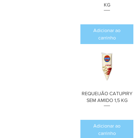
KG
Preço
R$ 0,00
Adicionar ao
carrinho
REQUEIJÃO CATUPIRY
SEM AMIDO 1,5 KG
Preço
R$ 0,00
Adicionar ao
carrinho