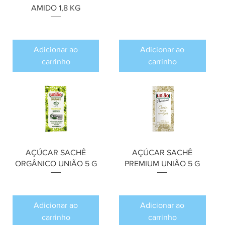
Preço
R$ 0,00
AMIDO 1,8 KG
Preço
R$ 0,00
Adicionar ao
Adicionar ao
carrinho
carrinho
AÇÚCAR SACHÊ
AÇÚCAR SACHÊ
ORGÂNICO UNIÃO 5 G
PREMIUM UNIÃO 5 G
Preço
Preço
R$ 0,00
R$ 0,00
Adicionar ao
Adicionar ao
carrinho
carrinho