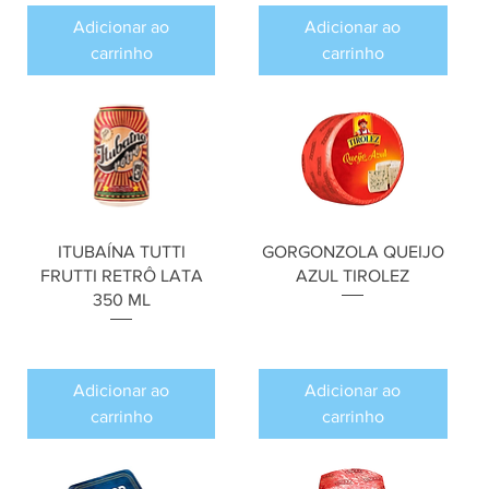
Adicionar ao
Adicionar ao
carrinho
carrinho
ITUBAÍNA TUTTI
GORGONZOLA QUEIJO
FRUTTI RETRÔ LATA
AZUL TIROLEZ
350 ML
Preço
R$ 0,00
Preço
R$ 0,00
Adicionar ao
Adicionar ao
carrinho
carrinho