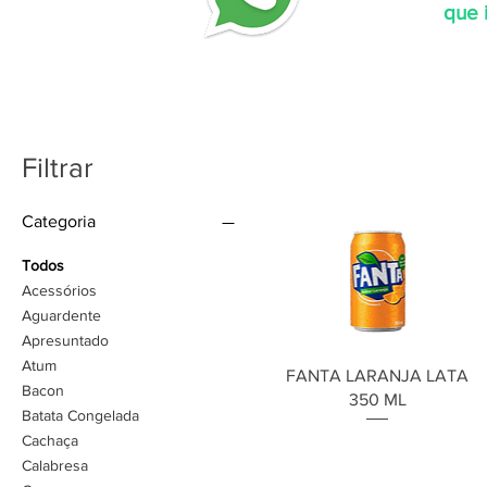
que 
Filtrar
Categoria
Todos
Acessórios
Aguardente
Apresuntado
Atum
FANTA LARANJA LATA
Bacon
350 ML
Batata Congelada
Cachaça
Preço
R$ 0,00
Calabresa