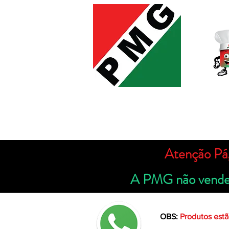
Atenção Pá
A PMG não vende p
OBS:
Produtos estã