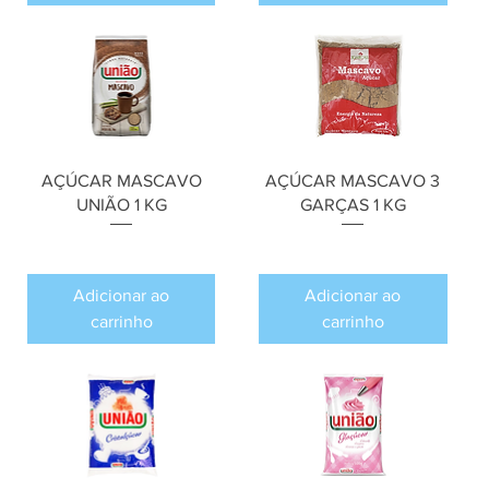
AÇÚCAR MASCAVO
AÇÚCAR MASCAVO 3
UNIÃO 1 KG
GARÇAS 1 KG
Preço
Preço
R$ 0,00
R$ 0,00
Adicionar ao
Adicionar ao
carrinho
carrinho