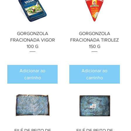
GORGONZOLA
GORGONZOLA
FRACIONADA VIGOR
FRACIONADA TIROLEZ
100 G
150 G
Preço
Preço
R$ 0,00
R$ 0,00
Adicionar ao
Adicionar ao
carrinho
carrinho
FILÉ DE PEITO DE
FILÉ DE PEITO DE