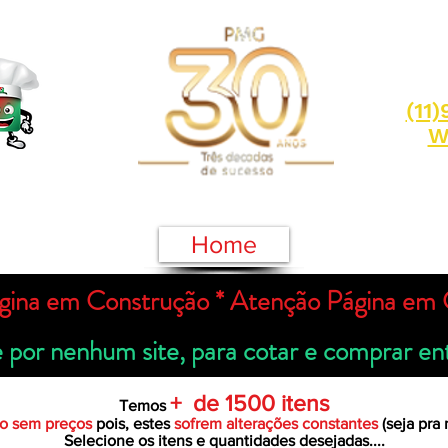
(11
W
Home
gina em Construção * Atenção Página em 
or nenhum site, para cotar e comprar en
+ de 1500 itens
Temos
o sem preços
pois, estes
sofrem alterações constantes
(seja pra
Selecione os itens e quantidades desejadas....