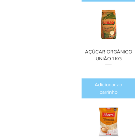
AÇÚCAR ORGÂNICO
UNIÃO 1 KG
Preço
R$ 0,00
Adicionar ao
carrinho