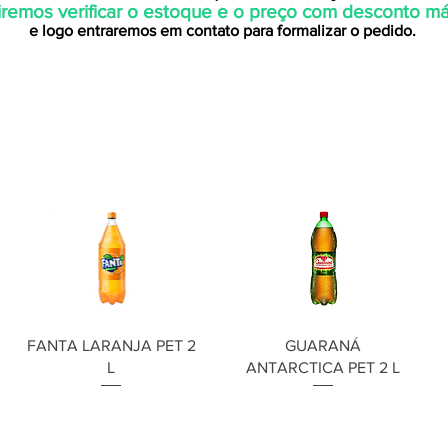
iremos verificar o estoque e o preço com desconto m
e logo entraremos em contato para formalizar o pedido.
FANTA LARANJA PET 2
GUARANÁ
L
ANTARCTICA PET 2 L
Preço
Preço
R$ 0,00
R$ 0,00