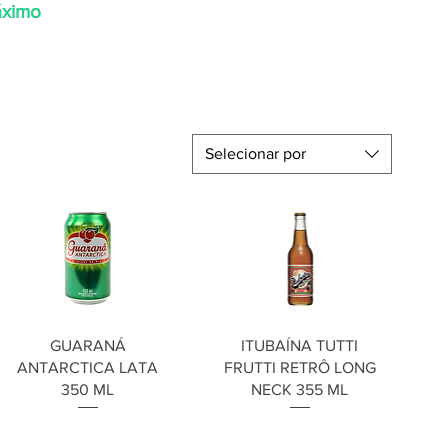
áximo
Selecionar por
GUARANÁ
ITUBAÍNA TUTTI
ANTARCTICA LATA
FRUTTI RETRÔ LONG
350 ML
NECK 355 ML
Preço
Preço
R$ 0,00
R$ 0,00