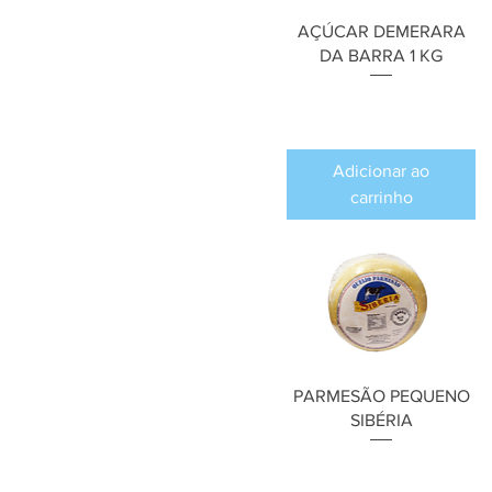
AÇÚCAR DEMERARA
DA BARRA 1 KG
Preço
R$ 0,00
Adicionar ao
carrinho
PARMESÃO PEQUENO
SIBÉRIA
Preço
R$ 0,00