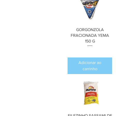
GORGONZOLA
FRACIONADA YEMA
150 G
Preço
R$ 0,00
Adicionar ao
carrinho
FILEZINHO SASSAMI DE