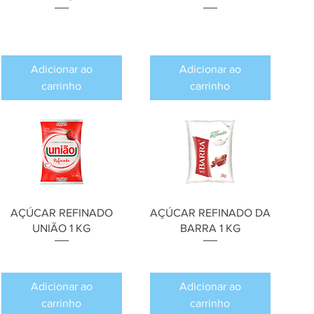
Preço
Preço
R$ 0,00
R$ 0,00
Adicionar ao
Adicionar ao
carrinho
carrinho
AÇÚCAR REFINADO
AÇÚCAR REFINADO DA
UNIÃO 1 KG
BARRA 1 KG
Preço
Preço
R$ 0,00
R$ 0,00
Adicionar ao
Adicionar ao
carrinho
carrinho