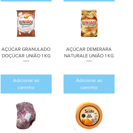
AÇÚCAR GRANULADO
AÇÚCAR DEMERARA
DOÇÚCAR UNIÃO 1 KG
NATURALE UNIÃO 1 KG
Preço
Preço
R$ 0,00
R$ 0,00
Adicionar ao
Adicionar ao
carrinho
carrinho