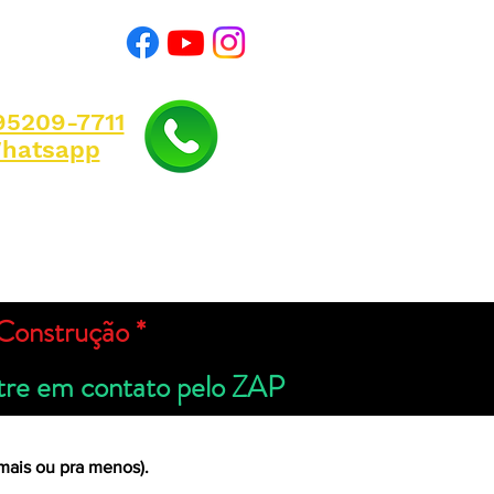
)95209-7711
hatsapp
Construção *
tre em contato pelo ZAP
 mais ou pra menos).