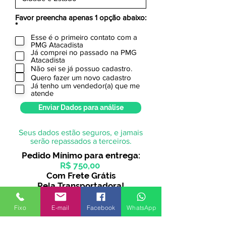
Favor preencha apenas 1 opção abaixo:
O
*
b
Esse é o primeiro contato com a
r
PMG Atacadista
i
Já comprei no passado na PMG
g
Atacadista
a
Não sei se já possuo cadastro.
t
Quero fazer um novo cadastro
ó
r
Já tenho um vendedor(a) que me
i
atende
o
Enviar Dados para análise
Seus dados estão seguros, e jamais
serão repassados a terceiros.
Pedido Mínimo para entrega:
R$ 750,00
Com Frete Grátis
Pela Transportadora!
ou
Fixo
E-mail
Facebook
WhatsApp